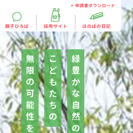
申請書ダウンロード
親子ひろば
採用サイト
ほのぼの日記
無限の可能性を育みます
こどもたちの
緑豊かな自然の中で